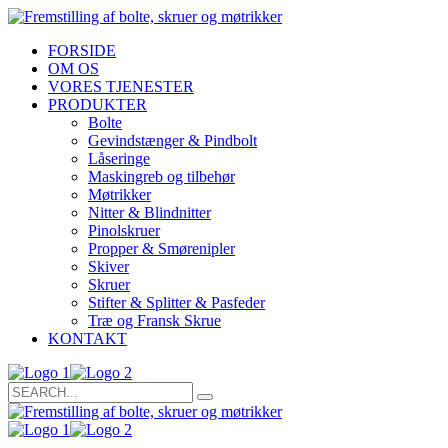
FORSIDE
OM OS
VORES TJENESTER
PRODUKTER
Bolte
Gevindstænger & Pindbolt
Låseringe
Maskingreb og tilbehør
Møtrikker
Nitter & Blindnitter
Pinolskruer
Propper & Smørenipler
Skiver
Skruer
Stifter & Splitter & Pasfeder
Træ og Fransk Skrue
KONTAKT
Search
for: