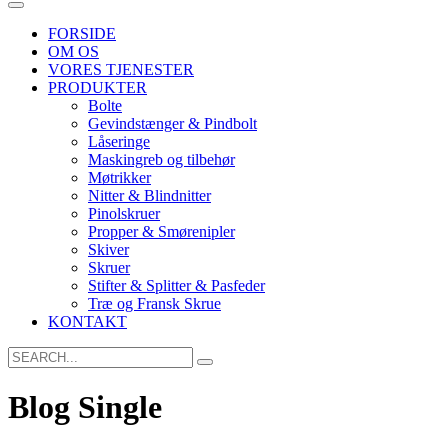
FORSIDE
OM OS
VORES TJENESTER
PRODUKTER
Bolte
Gevindstænger & Pindbolt
Låseringe
Maskingreb og tilbehør
Møtrikker
Nitter & Blindnitter
Pinolskruer
Propper & Smørenipler
Skiver
Skruer
Stifter & Splitter & Pasfeder
Træ og Fransk Skrue
KONTAKT
Search
for:
Blog Single