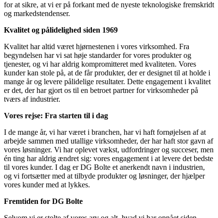
for at sikre, at vi er på forkant med de nyeste teknologiske fremskridt
og markedstendenser.
Kvalitet og pålidelighed siden 1969
Kvalitet har altid været hjørnestenen i vores virksomhed. Fra
begyndelsen har vi sat høje standarder for vores produkter og
tjenester, og vi har aldrig kompromitteret med kvaliteten. Vores
kunder kan stole på, at de får produkter, der er designet til at holde i
mange år og levere pålidelige resultater. Dette engagement i kvalitet
er det, der har gjort os til en betroet partner for virksomheder på
tværs af industrier.
Vores rejse: Fra starten til i dag
I de mange år, vi har været i branchen, har vi haft fornøjelsen af at
arbejde sammen med utallige virksomheder, der har haft stor gavn af
vores løsninger. Vi har oplevet vækst, udfordringer og succeser, men
én ting har aldrig ændret sig: vores engagement i at levere det bedste
til vores kunder. I dag er DG Bolte et anerkendt navn i industrien,
og vi fortsætter med at tilbyde produkter og løsninger, der hjælper
vores kunder med at lykkes.
Fremtiden for DG Bolte
Selvom vi er stolte af vores arv og alt, hvad vi har opnået siden