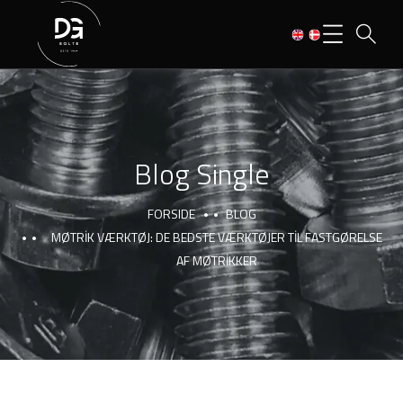
Blog Single
FORSIDE
BLOG
MØTRIK VÆRKTØJ: DE BEDSTE VÆRKTØJER TIL FASTGØRELSE
AF MØTRIKKER