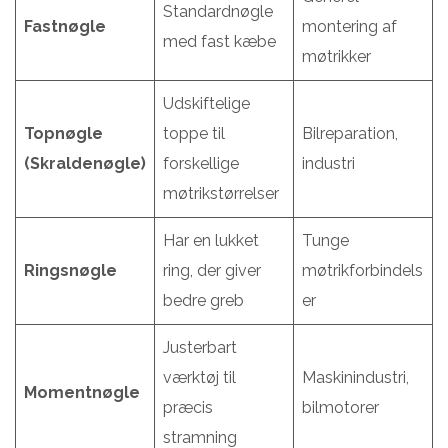
Standardnøgle
Fastnøgle
montering af
med fast kæbe
møtrikker
Udskiftelige
Topnøgle
toppe til
Bilreparation,
(Skraldenøgle)
forskellige
industri
møtrikstørrelser
Har en lukket
Tunge
Ringsnøgle
ring, der giver
møtrikforbindels
bedre greb
er
Justerbart
værktøj til
Maskinindustri,
Momentnøgle
præcis
bilmotorer
stramning