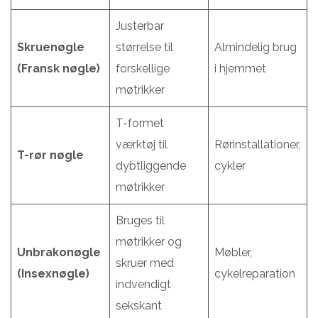
Justerbar
Skruenøgle
størrelse til
Almindelig brug
(Fransk nøgle)
forskellige
i hjemmet
møtrikker
T-formet
værktøj til
Rørinstallationer,
T-rør nøgle
dybtliggende
cykler
møtrikker
Bruges til
møtrikker og
Unbrakonøgle
Møbler,
skruer med
(Insexnøgle)
cykelreparation
indvendigt
sekskant