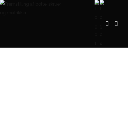
Træ og Fransk Skrue
FORSIDE
TRÆ OG FRANSK SKRUE