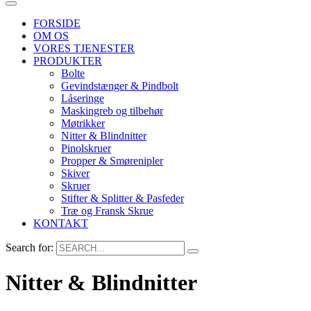
FORSIDE
OM OS
VORES TJENESTER
PRODUKTER
Bolte
Gevindstænger & Pindbolt
Låseringe
Maskingreb og tilbehør
Møtrikker
Nitter & Blindnitter
Pinolskruer
Propper & Smørenipler
Skiver
Skruer
Stifter & Splitter & Pasfeder
Træ og Fransk Skrue
KONTAKT
Search for:
Nitter & Blindnitter