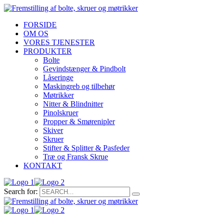
FORSIDE
OM OS
VORES TJENESTER
PRODUKTER
Bolte
Gevindstænger & Pindbolt
Låseringe
Maskingreb og tilbehør
Møtrikker
Nitter & Blindnitter
Pinolskruer
Propper & Smørenipler
Skiver
Skruer
Stifter & Splitter & Pasfeder
Træ og Fransk Skrue
KONTAKT
Search for: