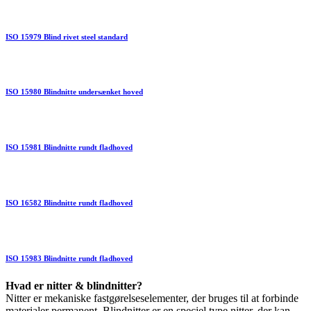
ISO 15979 Blind rivet steel standard
ISO 15980 Blindnitte undersænket hoved
ISO 15981 Blindnitte rundt fladhoved
ISO 16582 Blindnitte rundt fladhoved
ISO 15983 Blindnitte rundt fladhoved
Hvad er nitter & blindnitter?
Nitter er mekaniske fastgørelseselementer, der bruges til at forbinde
materialer permanent. Blindnitter er en speciel type nitter, der kan