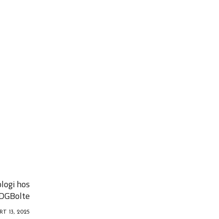
logi hos
DGBolte
T 13, 2025