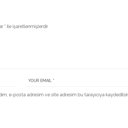
lar
*
ile işaretlenmişlerdir
dım, e-posta adresim ve site adresim bu tarayıcıya kaydedilsin