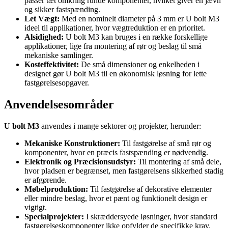
passer tæt omkring runde komponenter, hvilket giver en jævn
og sikker fastspænding.
Let Vægt:
Med en nominelt diameter på 3 mm er U bolt M3
ideel til applikationer, hvor vægtreduktion er en prioritet.
Alsidighed:
U bolt M3 kan bruges i en række forskellige
applikationer, lige fra montering af rør og beslag til små
mekaniske samlinger.
Kosteffektivitet:
De små dimensioner og enkelheden i
designet gør U bolt M3 til en økonomisk løsning for lette
fastgørelsesopgaver.
Anvendelsesområder
U bolt M3
anvendes i mange sektorer og projekter, herunder:
Mekaniske Konstruktioner:
Til fastgørelse af små rør og
komponenter, hvor en præcis fastspænding er nødvendig.
Elektronik og Præcisionsudstyr:
Til montering af små dele,
hvor pladsen er begrænset, men fastgørelsens sikkerhed stadig
er afgørende.
Møbelproduktion:
Til fastgørelse af dekorative elementer
eller mindre beslag, hvor et pænt og funktionelt design er
vigtigt.
Specialprojekter:
I skræddersyede løsninger, hvor standard
fastgørelseskomponenter ikke opfylder de specifikke krav.