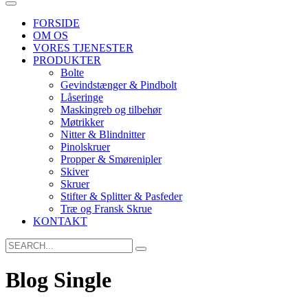
FORSIDE
OM OS
VORES TJENESTER
PRODUKTER
Bolte
Gevindstænger & Pindbolt
Låseringe
Maskingreb og tilbehør
Møtrikker
Nitter & Blindnitter
Pinolskruer
Propper & Smørenipler
Skiver
Skruer
Stifter & Splitter & Pasfeder
Træ og Fransk Skrue
KONTAKT
Search
for:
Blog Single