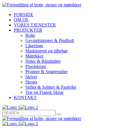
FORSIDE
OM OS
VORES TJENESTER
PRODUKTER
Bolte
Gevindstænger & Pindbolt
Låseringe
Maskingreb og tilbehør
Møtrikker
Nitter & Blindnitter
Pinolskruer
Propper & Smørenipler
Skiver
Skruer
Stifter & Splitter & Pasfeder
Træ og Fransk Skrue
KONTAKT
Search
for: