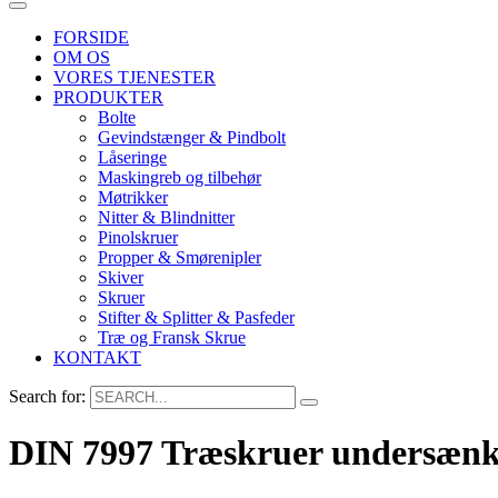
FORSIDE
OM OS
VORES TJENESTER
PRODUKTER
Bolte
Gevindstænger & Pindbolt
Låseringe
Maskingreb og tilbehør
Møtrikker
Nitter & Blindnitter
Pinolskruer
Propper & Smørenipler
Skiver
Skruer
Stifter & Splitter & Pasfeder
Træ og Fransk Skrue
KONTAKT
Search for:
DIN 7997 Træskruer undersænk