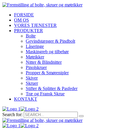
FORSIDE
OM OS
VORES TJENESTER
PRODUKTER
Bolte
Gevindstænger & Pindbolt
Låseringe
Maskingreb og tilbehør
Møtrikker
Nitter & Blindnitter
Pinolskruer
Propper & Smørenipler
Skiver
Skruer
Stifter & Splitter & Pasfeder
Træ og Fransk Skrue
KONTAKT
Search for: