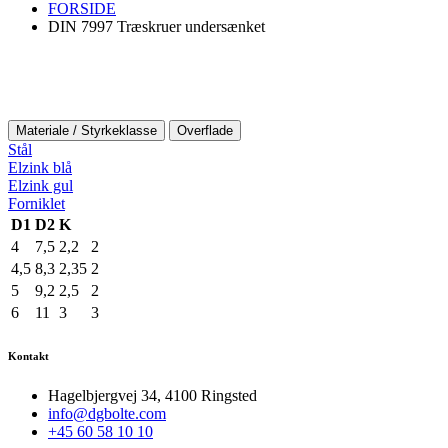
FORSIDE
DIN 7997 Træskruer undersænket
Materiale / Styrkeklasse
Overflade
Stål
Elzink blå
Elzink gul
Forniklet
D1
D2
K
4
7,5
2,2
2
4,5
8,3
2,35
2
5
9,2
2,5
2
6
11
3
3
Kontakt
Hagelbjergvej 34, 4100 Ringsted
info@dgbolte.com
+45 60 58 10 10