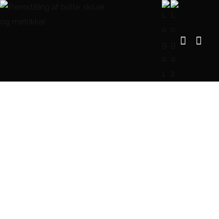
Blog Single
FORSIDE
BLOG
SORTE MØTRIKKER – ELEGANCE OG STYRKE I ÉT