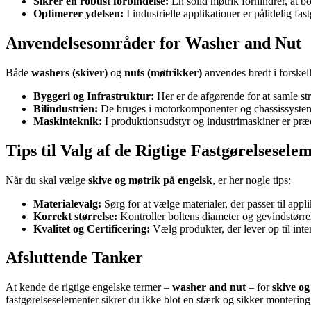
Sikrer en robust forbindelse:
En solid møtrik forhindrer, at bo
Optimerer ydelsen:
I industrielle applikationer er pålidelig fas
Anvendelsesområder for Washer and Nut
Både
washers (skiver)
og
nuts (møtrikker)
anvendes bredt i forskel
Byggeri og Infrastruktur:
Her er de afgørende for at samle str
Bilindustrien:
De bruges i motorkomponenter og chassissystemer fo
Maskinteknik:
I produktionsudstyr og industrimaskiner er præc
Tips til Valg af de Rigtige Fastgørelsesele
Når du skal vælge
skive og møtrik på engelsk
, er her nogle tips:
Materialevalg:
Sørg for at vælge materialer, der passer til appl
Korrekt størrelse:
Kontroller boltens diameter og gevindstørrels
Kvalitet og Certificering:
Vælg produkter, der lever op til inter
Afsluttende Tanker
At kende de rigtige engelske termer –
washer and nut
– for
skive og
fastgørelseselementer sikrer du ikke blot en stærk og sikker monteri