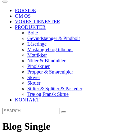
FORSIDE
OM OS
VORES TJENESTER
PRODUKTER
Bolte
Gevindstænger & Pindbolt
Låseringe
Maskingreb og tilbehør
Møtrikker
Nitter & Blindnitter
Pinolskruer
Propper & Smørenipler
Skiver
Skruer
Stifter & Splitter & Pasfeder
Træ og Fransk Skrue
KONTAKT
Search
for:
Blog Single