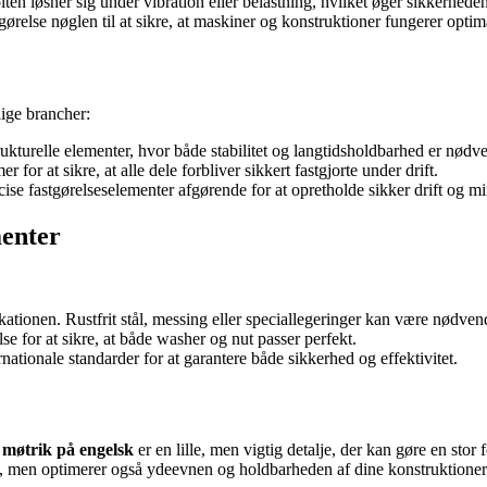
lten løsner sig under vibration eller belastning, hvilket øger sikkerhed
tgørelse nøglen til at sikre, at maskiner og konstruktioner fungerer optim
lige brancher:
ukturelle elementer, hvor både stabilitet og langtidsholdbarhed er nødv
r at sikre, at alle dele forbliver sikkert fastgjorte under drift.
ise fastgørelseselementer afgørende for at opretholde sikker drift og 
menter
ikationen. Rustfrit stål, messing eller speciallegeringer kan være nødven
e for at sikre, at både washer og nut passer perfekt.
nationale standarder for at garantere både sikkerhed og effektivitet.
 møtrik på engelsk
er en lille, men vigtig detalje, der kan gøre en stor 
ng, men optimerer også ydeevnen og holdbarheden af dine konstruktioner