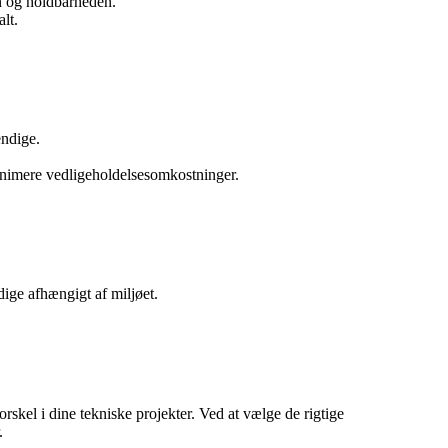
en og holdbarheden.
alt.
endige.
minimere vedligeholdelsesomkostninger.
dige afhængigt af miljøet.
forskel i dine tekniske projekter. Ved at vælge de rigtige
.