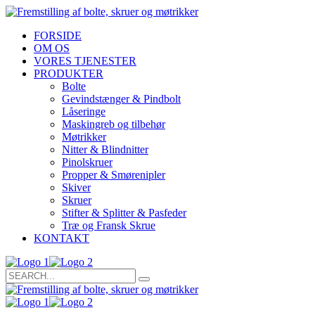
FORSIDE
OM OS
VORES TJENESTER
PRODUKTER
Bolte
Gevindstænger & Pindbolt
Låseringe
Maskingreb og tilbehør
Møtrikker
Nitter & Blindnitter
Pinolskruer
Propper & Smørenipler
Skiver
Skruer
Stifter & Splitter & Pasfeder
Træ og Fransk Skrue
KONTAKT
Search
for: