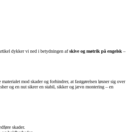
 artikel dykker vi ned i betydningen af
skive og møtrik på engelsk
–
e materialet mod skader og forhindrer, at fastgørelsen løsner sig over
asher og en nut sikrer en stabil, sikker og jævn montering – en
edføre skader.