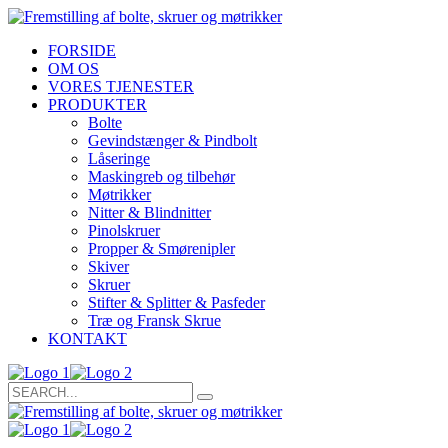
FORSIDE
OM OS
VORES TJENESTER
PRODUKTER
Bolte
Gevindstænger & Pindbolt
Låseringe
Maskingreb og tilbehør
Møtrikker
Nitter & Blindnitter
Pinolskruer
Propper & Smørenipler
Skiver
Skruer
Stifter & Splitter & Pasfeder
Træ og Fransk Skrue
KONTAKT
Search
for: