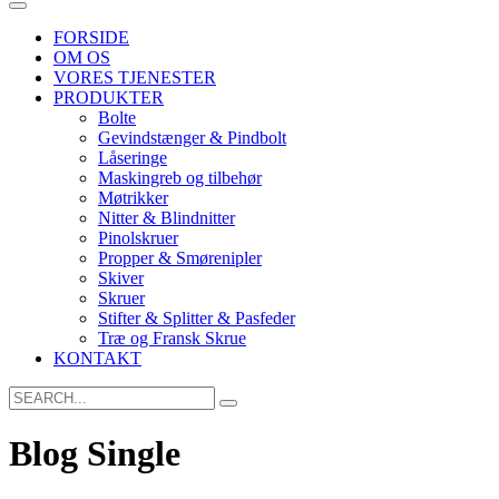
FORSIDE
OM OS
VORES TJENESTER
PRODUKTER
Bolte
Gevindstænger & Pindbolt
Låseringe
Maskingreb og tilbehør
Møtrikker
Nitter & Blindnitter
Pinolskruer
Propper & Smørenipler
Skiver
Skruer
Stifter & Splitter & Pasfeder
Træ og Fransk Skrue
KONTAKT
Search
for:
Blog Single