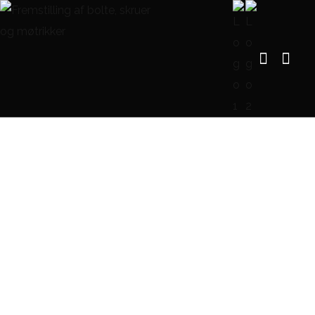
Blog Single
FORSIDE
BLOG
M26 BOLT – SPECIFIKATIONER, ANVENDELSER OG FORDELE