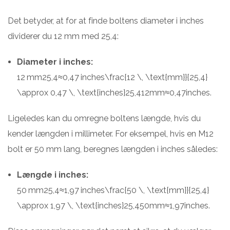
Det betyder, at for at finde boltens diameter i inches
dividerer du 12 mm med 25,4:
Diameter i inches:
12 mm25,4≈0,47 inches\frac{12 \, \text{mm}}{25,4}
\approx 0,47 \, \text{inches}25,412mm​≈0,47inches.
Ligeledes kan du omregne boltens længde, hvis du
kender længden i millimeter. For eksempel, hvis en M12
bolt er 50 mm lang, beregnes længden i inches således:
Længde i inches:
50 mm25,4≈1,97 inches\frac{50 \, \text{mm}}{25,4}
\approx 1,97 \, \text{inches}25,450mm​≈1,97inches.