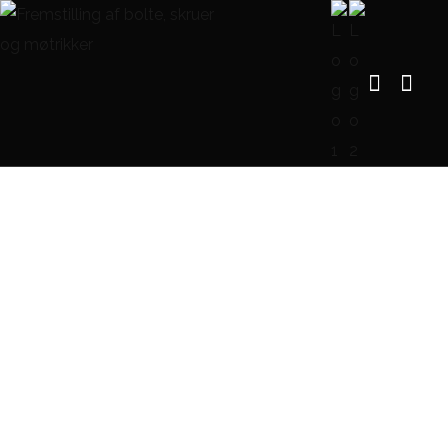
Blog Single
FORSIDE
BLOG
M12 BOLT IN INCHES – OMREGNING OG DIMENSIONER