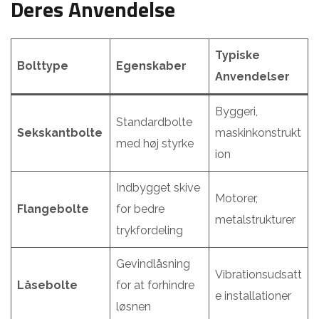
Deres Anvendelse
Typiske
Bolttype
Egenskaber
Anvendelser
Byggeri,
Standardbolte
Sekskantbolte
maskinkonstrukt
med høj styrke
ion
Indbygget skive
Motorer,
Flangebolte
for bedre
metalstrukturer
trykfordeling
Gevindlåsning
Vibrationsudsatt
Låsebolte
for at forhindre
e installationer
løsnen