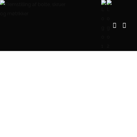
Blog Single
FORSIDE
BLOG
2 BOLT EXHAUST FLANGE – EFFEKTIV FASTGØRELSESLØSNING
TIL UDSTØDNINGSSYSTEMER