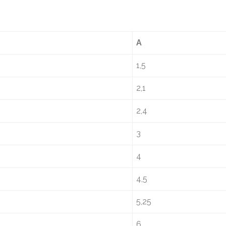
A
1,5
2,1
2,4
3
4
4,5
5,25
6