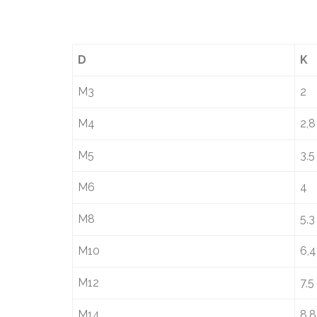
D
K
M3
2
M4
2,8
M5
3,5
M6
4
M8
5,3
M10
6,4
M12
7,5
M14
8,8