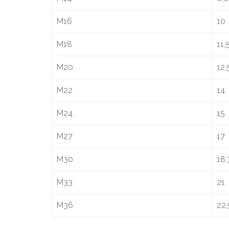
M16
10
M18
11,
M20
12,
M22
14
M24
15
M27
17
M30
18,
M33
21
M36
22,