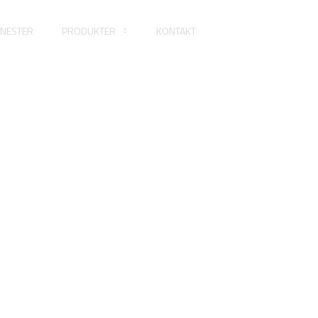
ENESTER
PRODUKTER
KONTAKT
ntet Bolt Med Ful
FORSIDE
SEKSKANTET BOLT MED FULDGEVIND