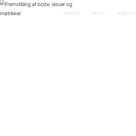
FORSIDE
OM OS
VORES TJ
Sekska