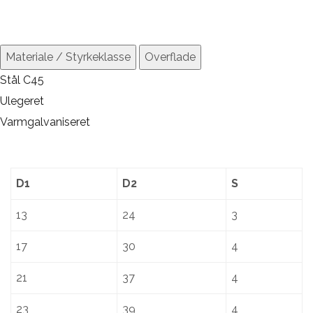
Materiale / Styrkeklasse
Overflade
Stål C45
Ulegeret
Varmgalvaniseret
D1
D2
S
13
24
3
17
30
4
21
37
4
23
39
4