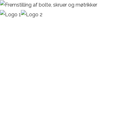
EN 14399
Stålkonstruktionsmøtrik
FORSIDE
EN 14399 STÅLKONSTRUKTIONSMØTRIK