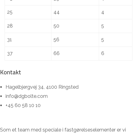
25
44
4
28
50
5
31
56
5
37
66
6
Kontakt
Hagelbjergvej 34, 4100 Ringsted
info@dgbolte.com
+45 60 58 10 10
Som et team med speciale i fastgørelseselementer er vi