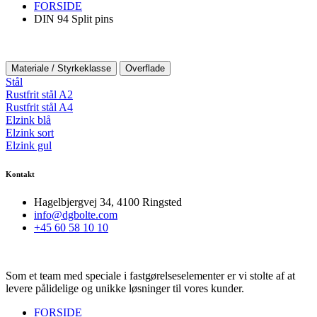
FORSIDE
DIN 94 Split pins
Materiale / Styrkeklasse
Overflade
Stål
Rustfrit stål A2
Rustfrit stål A4
Elzink blå
Elzink sort
Elzink gul
Kontakt
Hagelbjergvej 34, 4100 Ringsted
info@dgbolte.com
+45 60 58 10 10
Som et team med speciale i fastgørelseselementer er vi stolte af at
levere pålidelige og unikke løsninger til vores kunder.
FORSIDE