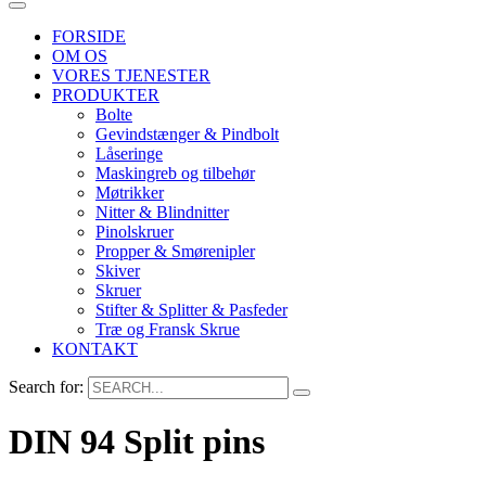
FORSIDE
OM OS
VORES TJENESTER
PRODUKTER
Bolte
Gevindstænger & Pindbolt
Låseringe
Maskingreb og tilbehør
Møtrikker
Nitter & Blindnitter
Pinolskruer
Propper & Smørenipler
Skiver
Skruer
Stifter & Splitter & Pasfeder
Træ og Fransk Skrue
KONTAKT
Search for:
DIN 94 Split pins