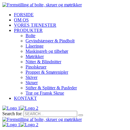
FORSIDE
OM OS
VORES TJENESTER
PRODUKTER
Bolte
Gevindstænger & Pindbolt
Låseringe
Maskingreb og tilbehør
Møtrikker
Nitter & Blindnitter
Pinolskruer
Propper & Smørenipler
Skiver
Skruer
Stifter & Splitter & Pasfeder
Træ og Fransk Skrue
KONTAKT
Search for: