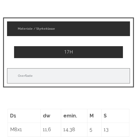
Materiale / Styrkeklasse
17 H
Overflade
D1
dw
emin.
M
S
M8x1
11,6
14,38
5
13