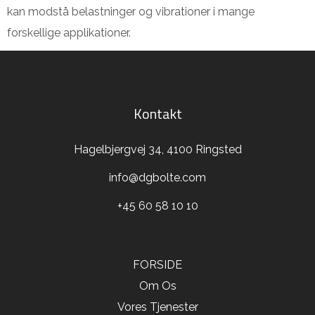
kan modstå belastninger og vibrationer i mange
forskellige applikationer.
Kontakt
Hagelbjergvej 34, 4100 Ringsted
info@dgbolte.com
+45 60 58 10 10
FORSIDE
Om Os
Vores Tjenester