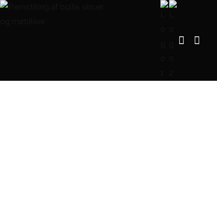
DIN 936 Lavprofils
sekskantmøtrik, fingevind
FORSIDE
DIN 936 LAVPROFILS SEKSKANTMØTRIK, FINGEVIND