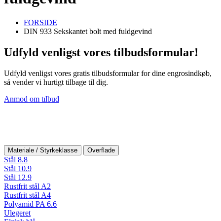
FORSIDE
DIN 933 Sekskantet bolt med fuldgevind
Udfyld venligst vores tilbudsformular!
Udfyld venligst vores gratis tilbudsformular for dine engrosindkøb,
så vender vi hurtigt tilbage til dig.
Anmod om tılbud
Materiale / Styrkeklasse
Overflade
Stål 8.8
Stål 10.9
Stål 12.9
Rustfrit stål A2
Rustfrit stål A4
Polyamid PA 6.6
Ulegeret