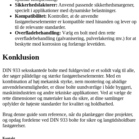
Sikkerhedsfaktorer:
Anvend passende sikkerhedsmargener,
specielt i applikationer med dynamiske belastninger.
Kompatibilitet:
Kontroller, at de anvendte
fastgørelseselementer er kompatible med hinanden og lever op
til de relevante standarder.
Overfladebehandling:
Vælg en bolt med den rette
overfladebehandling (galvanisering, pulverlakering mv.) for at
beskytte mod korrosion og forlænge levetiden.
Konklusion
DIN 933 seksskantede bolte med fuldgevind er et solidt valg til alle,
der søger pålidelige og stærke fastgørelseselementer. Med en
kombination af høj mekanisk styrke, nem montering og alsidige
anvendelsesmuligheder, er disse bolte uundværlige i både byggeri,
maskinindustrien og andre tekniske applikationer. Ved at vælge de
rette dimensioner og materialer kan du sikre, at dine samlinger
opfylder de højeste standarder for kvalitet og holdbarhed.
Brug denne guide som reference, når du planlægger dine projekter,
og opdag fordelene ved DIN 933 bolte for sikre og langtidsholdbare
fastgørelser.
Kontakt