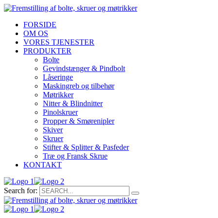
FORSIDE
OM OS
VORES TJENESTER
PRODUKTER
Bolte
Gevindstænger & Pindbolt
Låseringe
Maskingreb og tilbehør
Møtrikker
Nitter & Blindnitter
Pinolskruer
Propper & Smørenipler
Skiver
Skruer
Stifter & Splitter & Pasfeder
Træ og Fransk Skrue
KONTAKT
Search for: