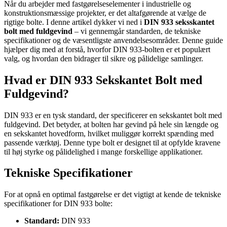
Når du arbejder med fastgørelseselementer i industrielle og
konstruktionsmæssige projekter, er det altafgørende at vælge de
rigtige bolte. I denne artikel dykker vi ned i
DIN 933 seksskantet
bolt med fuldgevind
– vi gennemgår standarden, de tekniske
specifikationer og de væsentligste anvendelsesområder. Denne guide
hjælper dig med at forstå, hvorfor DIN 933-bolten er et populært
valg, og hvordan den bidrager til sikre og pålidelige samlinger.
Hvad er DIN 933 Sekskantet Bolt med
Fuldgevind?
DIN 933 er en tysk standard, der specificerer en sekskantet bolt med
fuldgevind. Det betyder, at bolten har gevind på hele sin længde og
en sekskantet hovedform, hvilket muliggør korrekt spænding med
passende værktøj. Denne type bolt er designet til at opfylde kravene
til høj styrke og pålidelighed i mange forskellige applikationer.
Tekniske Specifikationer
For at opnå en optimal fastgørelse er det vigtigt at kende de tekniske
specifikationer for DIN 933 bolte:
Standard:
DIN 933