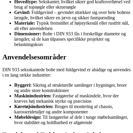
Hovedtype:
Sekskantet, hvilket sikrer god kraftoverførsel ved
brug af topnøgle eller skruenøgle
Gevind:
Fuldgevind – gevindet strækker sig over hele boltens
længde, hvilket sikrer en jævn og sikker fastspænding
Materiale:
Typisk fremstillet af højstyrkestål eller rustfrit stål,
alt efter anvendelsen
Dimensioner:
Bolte i DIN 933 fås i forskellige diametre og
længder, så de kan tilpasses specifikke projekter og
belastningskrav
Anvendelsesområder
DIN 933 seksskantede bolte med fuldgevind er alsidige og anvendes
i en lang række industrier:
Byggeri:
Sikring af strukturelle samlinger i bygninger, broer
og andre store konstruktioner
Maskinindustrien:
Fastgørelse af maskindele, hvor der
kræves høj mekanisk styrke og præcision
Køretøjsindustrien:
Bruges til montering af chassis,
karosseridetaljer og andre komponenter
Møbeldesign:
Til fastgørelse af dele i tunge møbelsamlinger,
hvor stabilitet og holdbarhed er afgørende