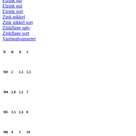
Elzink blå
Elzink gul
Elzink sort
Zink-nikkel
Zink nikkel sort
Zinkflage sølv
Zinkflage sort
Varmgalvaniseret
D
K
A
S
M3
2
1,5
5,5
M4
2,8
2,1
7
M5
3,5
2,4
8
M6
4
3
10