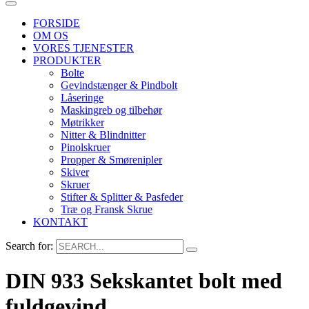
FORSIDE
OM OS
VORES TJENESTER
PRODUKTER
Bolte
Gevindstænger & Pindbolt
Låseringe
Maskingreb og tilbehør
Møtrikker
Nitter & Blindnitter
Pinolskruer
Propper & Smørenipler
Skiver
Skruer
Stifter & Splitter & Pasfeder
Træ og Fransk Skrue
KONTAKT
Search for:
DIN 933 Sekskantet bolt med
fuldgevind