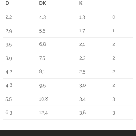
D
DK
K
2,2
4,3
1,3
0
2,9
5,5
1,7
1
3,5
6,8
2,1
2
3,9
7,5
2,3
2
4,2
8,1
2,5
2
4,8
9,5
3,0
2
5,5
10,8
3,4
3
6,3
12,4
3,8
3