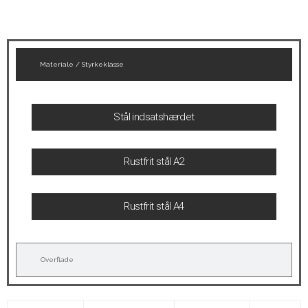
Materiale / Styrkeklasse
Stål indsatshærdet
Rustfrit stål A2
Rustfrit stål A4
Overflade