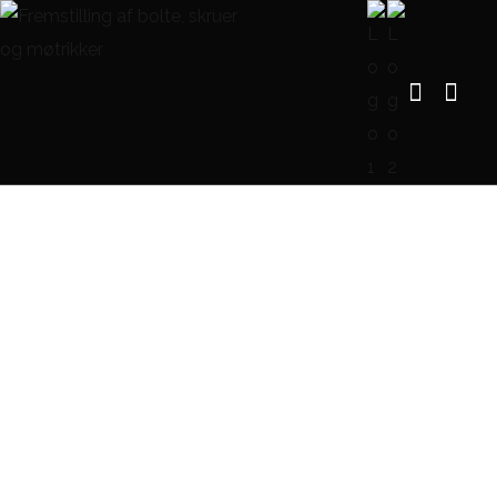
DIN 7982 Undersænket
pladeskrue, type C-H
FORSIDE
DIN 7982 UNDERSÆNKET PLADESKRUE, TYPE C-H