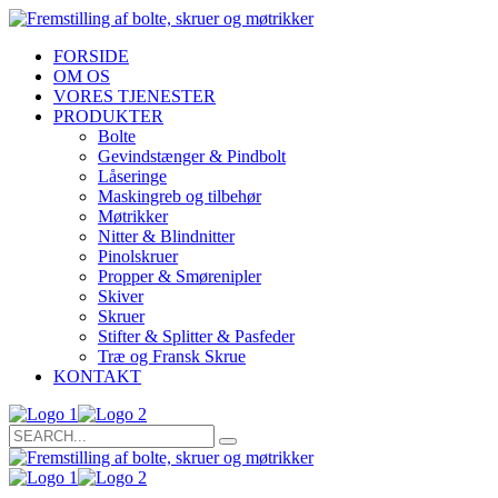
FORSIDE
OM OS
VORES TJENESTER
PRODUKTER
Bolte
Gevindstænger & Pindbolt
Låseringe
Maskingreb og tilbehør
Møtrikker
Nitter & Blindnitter
Pinolskruer
Propper & Smørenipler
Skiver
Skruer
Stifter & Splitter & Pasfeder
Træ og Fransk Skrue
KONTAKT
Search
for: