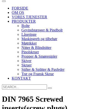
FORSIDE
OM OS
VORES TJENESTER
PRODUKTER
Bolte
Gevindstænger & Pindbolt
Låseringe
Maskingreb og tilbehør
Møtrikker
Nitter & Blindnitter
Pinolskruer
Propper & Smørenipler
Skiver
Skruer
Stifter & Splitter & Pasfeder
Træ og Fransk Skrue
KONTAKT
Search
for:
DIN 7965 Screwed
inserts(screw plugs)