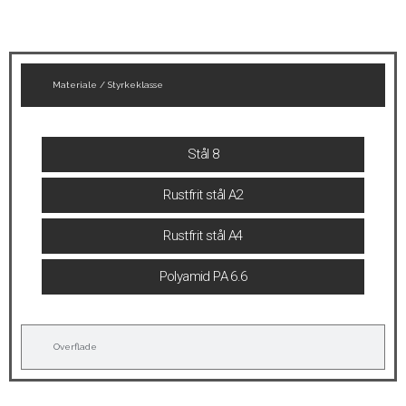
Materiale / Styrkeklasse
Stål 8
Rustfrit stål A2
Rustfrit stål A4
Polyamid PA 6.6
Overflade