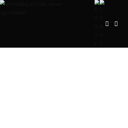
DIN 6923 Sekskantet møtrik
med flange
FORSIDE
DIN 6923 SEKSKANTET MØTRIK MED FLANGE