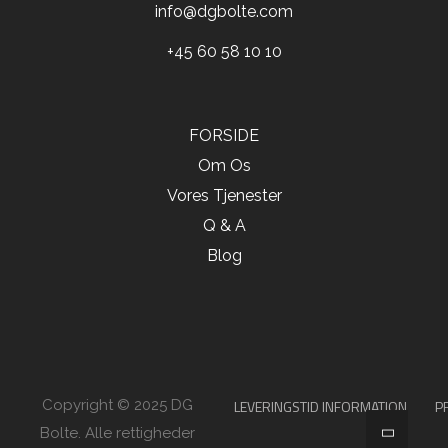
info@dgbolte.com
+45 60 58 10 10
FORSIDE
Om Os
Vores Tjenester
Q & A
Blog
LEVERINGSTID INFORMATION
P
Copyright © 2025 DG
Bolte. Alle rettigheder