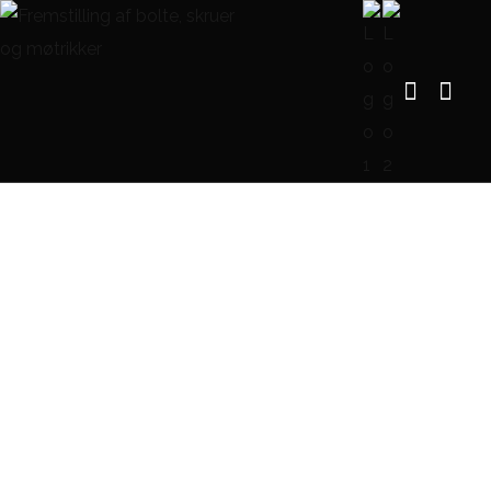
DIN 6336 Stjernformet
maskingreb
FORSIDE
DIN 6336 STJERNFORMET MASKINGREB