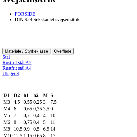
FORSIDE
DIN 929 Sekskantet svejsemøtrik
Materiale / Styrkeklasse
Overflade
Stål
Rustfrit stål A2
Rustfrit stål A4
Ulegeret
D1
D2
h1
h2
M
S
M3
4,5
0,55
0,25
3
7,5
M4
6
0,65
0,35
3,5
9
M5
7
0,7
0,4
4
10
M6
8
0,75
0,4
5
11
M8
10,5
0,9
0,5
6,5
14
M10
12,5
1,15
0,65
8
17