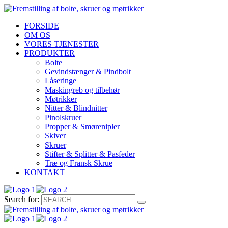
FORSIDE
OM OS
VORES TJENESTER
PRODUKTER
Bolte
Gevindstænger & Pindbolt
Låseringe
Maskingreb og tilbehør
Møtrikker
Nitter & Blindnitter
Pinolskruer
Propper & Smørenipler
Skiver
Skruer
Stifter & Splitter & Pasfeder
Træ og Fransk Skrue
KONTAKT
Search for: