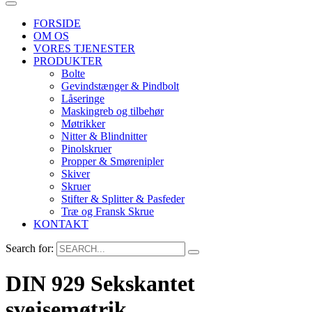
FORSIDE
OM OS
VORES TJENESTER
PRODUKTER
Bolte
Gevindstænger & Pindbolt
Låseringe
Maskingreb og tilbehør
Møtrikker
Nitter & Blindnitter
Pinolskruer
Propper & Smørenipler
Skiver
Skruer
Stifter & Splitter & Pasfeder
Træ og Fransk Skrue
KONTAKT
Search for:
DIN 929 Sekskantet
svejsemøtrik