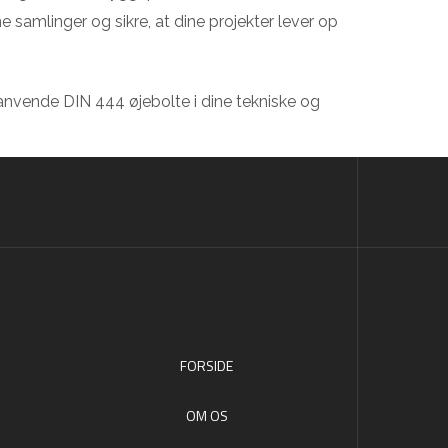
samlinger og sikre, at dine projekter lever op
anvende DIN 444 øjebolte i dine tekniske og
FORSIDE
OM OS