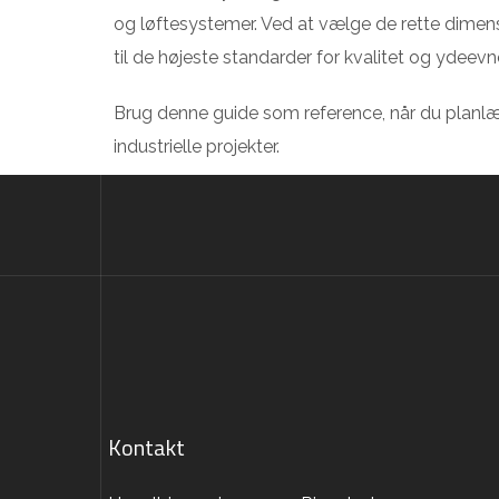
og løftesystemer. Ved at vælge de rette dimensi
til de højeste standarder for kvalitet og ydeevn
Brug denne guide som reference, når du planlæ
industrielle projekter.
Kontakt