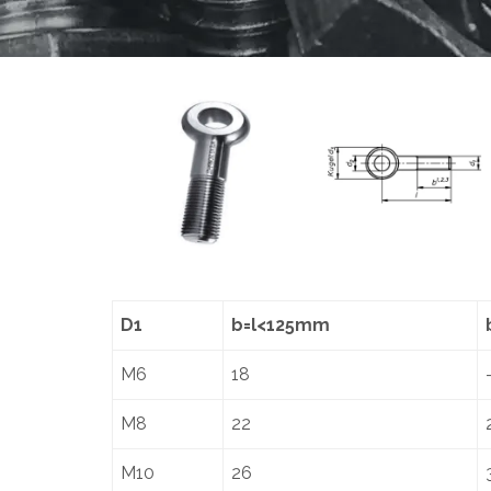
D1
b=l<125mm
M6
18
M8
22
M10
26