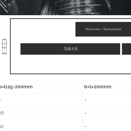
Materiale / Styrkeklasse
Stål 4.8
b=l125-200mm
b=l>200mm
–
–
28
–
32
–