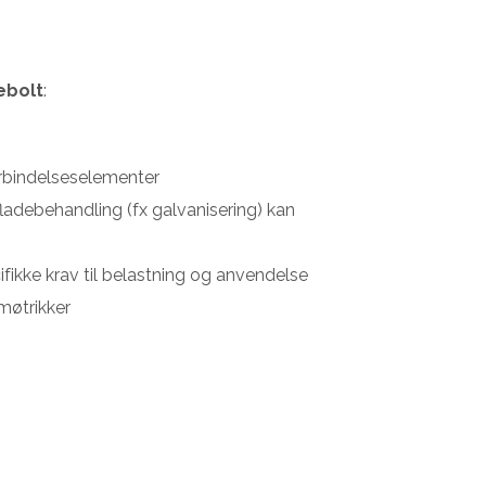
ebolt
:
orbindelseselementer
rfladebehandling (fx galvanisering) kan
fikke krav til belastning og anvendelse
møtrikker