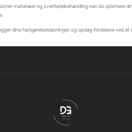
oner, materialer og overfladebehandling kan du optimere dine 
e.
gger dine fastgørelsesløsninger, og opdag fordelene ved at 