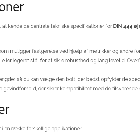
ioner
gt at kende de centrale tekniske specifikationer for
DIN 444 øj
som muliggør fastgørelse ved hjælp af møtrikker og andre f
l eller legeret stål for at sikre robusthed og lang levetid. Ove
ngder, så du kan vælge den bolt, der bedst opfylder de speci
 gevindforhold, der sikrer kompatibilitet med de tilsvarende 
er
i en række forskellige applikationer: