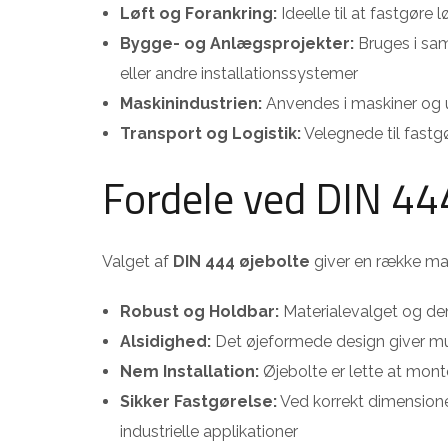
Løft og Forankring:
Ideelle til at fastgøre
Bygge- og Anlægsprojekter:
Bruges i sam
eller andre installationssystemer
Maskinindustrien:
Anvendes i maskiner og u
Transport og Logistik:
Velegnede til fastgør
Fordele ved DIN 44
Valget af
DIN 444 øjebolte
giver en række mar
Robust og Holdbar:
Materialevalget og den 
Alsidighed:
Det øjeformede design giver mul
Nem Installation:
Øjebolte er lette at mon
Sikker Fastgørelse:
Ved korrekt dimensioner
industrielle applikationer