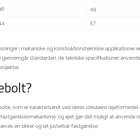
36
49
44
57
øsninger i mekaniske og konstruktionstekniske applikationer, er
i gennemgår standarden, de tekniske specifikationer, anvend
rojekter.
ebolt?
lte, som er karakteriseret ved deres cirkulære (øjeformede) 
fastgørelsesmekanisme, og øjet gør det muligt at anvende r
ræves en sikker og let justerbar fastgørelse.