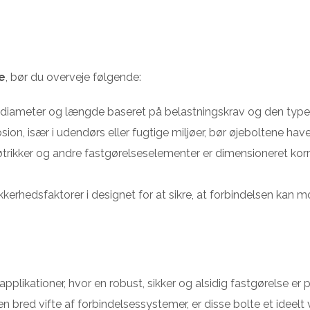
e
, bør du overveje følgende:
 diameter og længde baseret på belastningskrav og den type 
sion, især i udendørs eller fugtige miljøer, bør øjeboltene h
øtrikker og andre fastgørelseselementer er dimensioneret k
erhedsfaktorer i designet for at sikre, at forbindelsen kan 
applikationer, hvor en robust, sikker og alsidig fastgørelse 
en bred vifte af forbindelsessystemer, er disse bolte et ideel