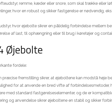
 løfteudstyr, remme, kæder eller snore, som skal trække eller l
linger, hvor en robust og sikker fastgørelse er nødvendig, ek
dstyr, hvor øjebolte sikrer en pålidelig forbindelse mellem b
else af last, til ophængning eller til brug i køretøjer og conta
4 Øjebolte
kante fordele:
præcise fremstilling sikrer, at øjeboltene kan modstå høje be
ighed for at anvende en bred vifte af forbindelsesmetoder, 
tere med standard fastgørelseselementer, og de er kompatible
ing og anvendelse sikrer øjeboltene en stabil og sikker forbi