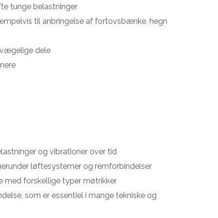
øfte tunge belastninger
sempelvis til anbringelse af fortovsbænke, hegn
evægelige dele
inere
lastninger og vibrationer over tid
herunder løftesystemer og remforbindelser
 med forskellige typer møtrikker
ndelse, som er essentiel i mange tekniske og