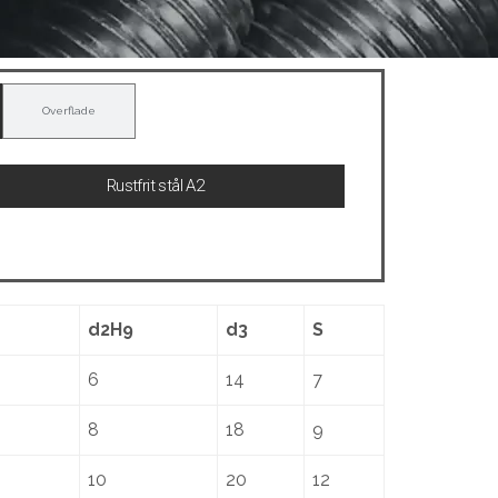
Overflade
Rustfrit stål A2
d2H9
d3
S
6
14
7
8
18
9
10
20
12