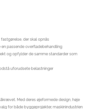
fastgørelse, der skal opnås
ave en passende overfladebehandling
orrekt og opfylder de samme standarder som
modstå uforudsete belastninger
er påkrævet. Med deres øjeformede design, høje
t valg for både byggeprojekter, maskinindustrien