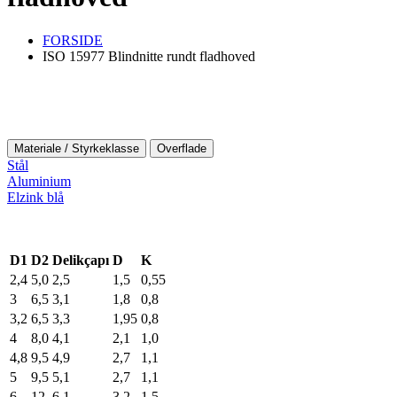
FORSIDE
ISO 15977 Blindnitte rundt fladhoved
Materiale / Styrkeklasse
Overflade
Stål
Aluminium
Elzink blå
D1
D2
Delikçapı
D
K
2,4
5,0
2,5
1,5
0,55
3
6,5
3,1
1,8
0,8
3,2
6,5
3,3
1,95
0,8
4
8,0
4,1
2,1
1,0
4,8
9,5
4,9
2,7
1,1
5
9,5
5,1
2,7
1,1
6
12
6,1
3,2
1,5