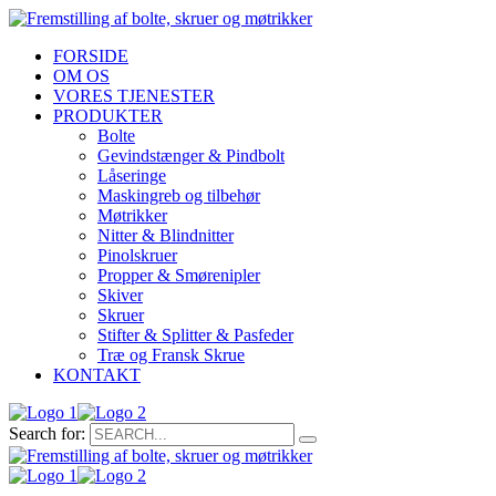
FORSIDE
OM OS
VORES TJENESTER
PRODUKTER
Bolte
Gevindstænger & Pindbolt
Låseringe
Maskingreb og tilbehør
Møtrikker
Nitter & Blindnitter
Pinolskruer
Propper & Smørenipler
Skiver
Skruer
Stifter & Splitter & Pasfeder
Træ og Fransk Skrue
KONTAKT
Search for: