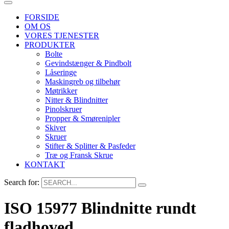
FORSIDE
OM OS
VORES TJENESTER
PRODUKTER
Bolte
Gevindstænger & Pindbolt
Låseringe
Maskingreb og tilbehør
Møtrikker
Nitter & Blindnitter
Pinolskruer
Propper & Smørenipler
Skiver
Skruer
Stifter & Splitter & Pasfeder
Træ og Fransk Skrue
KONTAKT
Search for:
ISO 15977 Blindnitte rundt
fladhoved