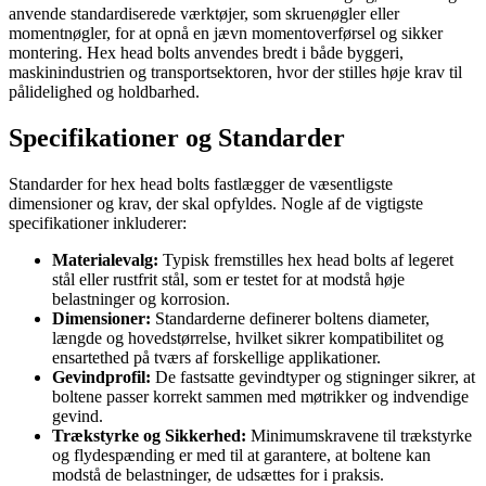
anvende standardiserede værktøjer, som skruenøgler eller
momentnøgler, for at opnå en jævn momentoverførsel og sikker
montering. Hex head bolts anvendes bredt i både byggeri,
maskinindustrien og transportsektoren, hvor der stilles høje krav til
pålidelighed og holdbarhed.
Specifikationer og Standarder
Standarder for hex head bolts fastlægger de væsentligste
dimensioner og krav, der skal opfyldes. Nogle af de vigtigste
specifikationer inkluderer:
Materialevalg:
Typisk fremstilles hex head bolts af legeret
stål eller rustfrit stål, som er testet for at modstå høje
belastninger og korrosion.
Dimensioner:
Standarderne definerer boltens diameter,
længde og hovedstørrelse, hvilket sikrer kompatibilitet og
ensartethed på tværs af forskellige applikationer.
Gevindprofil:
De fastsatte gevindtyper og stigninger sikrer, at
boltene passer korrekt sammen med møtrikker og indvendige
gevind.
Trækstyrke og Sikkerhed:
Minimumskravene til trækstyrke
og flydespænding er med til at garantere, at boltene kan
modstå de belastninger, de udsættes for i praksis.