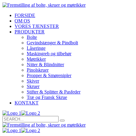
FORSIDE
OM OS
VORES TJENESTER
PRODUKTER
Bolte
Gevindstænger & Pindbolt
Låseringe
Maskingreb og tilbehør
Møtrikker
Nitter & Blindnitter
Pinolskruer
Propper & Smørenipler
Skiver
Skruer
Stifter & Splitter & Pasfeder
Træ og Fransk Skrue
KONTAKT
Search
for: