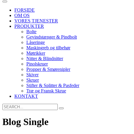
FORSIDE
OM OS
VORES TJENESTER
PRODUKTER
Bolte
Gevindstænger & Pindbolt
Låseringe
Maskingreb og tilbehør
Møtrikker
Nitter & Blindnitter
Pinolskruer
Propper & Smørenipler
Skiver
Skruer
Stifter & Splitter & Pasfeder
Træ og Fransk Skrue
KONTAKT
Search
for:
Blog Single