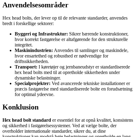
Anvendelsesområder
Hex head bolts, der lever op til de relevante standarder, anvendes
bredt i forskellige sektorer:
Byggeri og Infrastruktur:
Sikrer bærende konstruktioner,
hvor korrekt fastgørelse er altafgørende for den strukturelle
integritet.
Maskinindustrien:
Anvendes til samlinger og maskindele,
hvor ensartethed og robusthed er nødvendige for
driftssikkerheden.
Transport:
I køretøjer og jernbaneudstyr er standardiserede
hex head bolts med til at opretholde sikkerheden under
dynamiske belastninger.
Specialprojekter:
Ved avancerede tekniske installationer er
præcis fastgørelse med standardiserede bolte en forudsætning
for optimal ydeevne.
Konklusion
Hex head bolt standard
er essentiel for at opnå kvalitet, konsistens
og sikkerhed i fastgørelsessystemer. Ved at vælge bolte, der
overholder internationale standarder, sikrer du, at dine
konstruktioner kan modstå høje belastninger og opretholde en lang