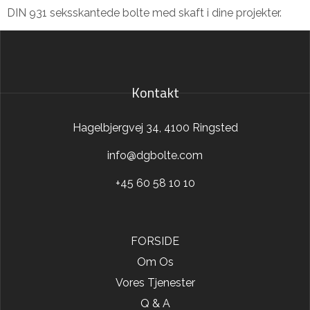
DIN 931 seksskantede bolte med skaft i dine projekter.
Kontakt
Hagelbjergvej 34, 4100 Ringsted
info@dgbolte.com
+45 60 58 10 10
FORSIDE
Om Os
Vores Tjenester
Q & A