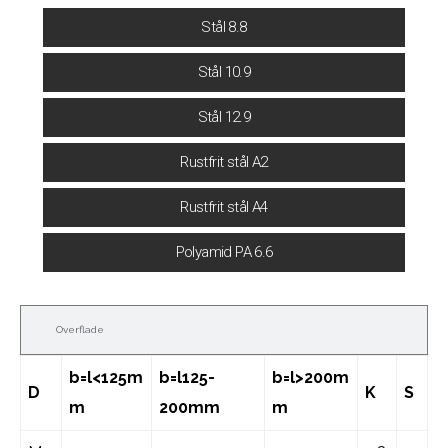
Stål 8.8
Stål 10.9
Stål 12.9
Rustfrit stål A2
Rustfrit stål A4
Polyamid PA 6.6
Overflade
b=l<125m
b=l125-
b=l>200m
D
K
S
m
200mm
m