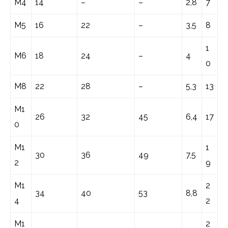
M4
14
–
–
2,8
7
M5
16
22
–
3,5
8
1
M6
18
24
–
4
0
M8
22
28
–
5,3
13
M1
26
32
45
6,4
17
0
M1
1
30
36
49
7,5
2
9
M1
2
34
40
53
8,8
4
2
M1
2