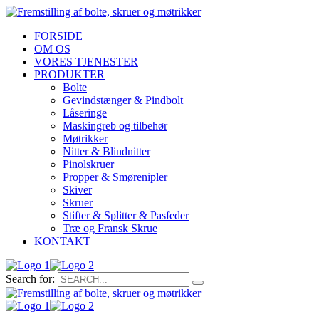
FORSIDE
OM OS
VORES TJENESTER
PRODUKTER
Bolte
Gevindstænger & Pindbolt
Låseringe
Maskingreb og tilbehør
Møtrikker
Nitter & Blindnitter
Pinolskruer
Propper & Smørenipler
Skiver
Skruer
Stifter & Splitter & Pasfeder
Træ og Fransk Skrue
KONTAKT
Search for: