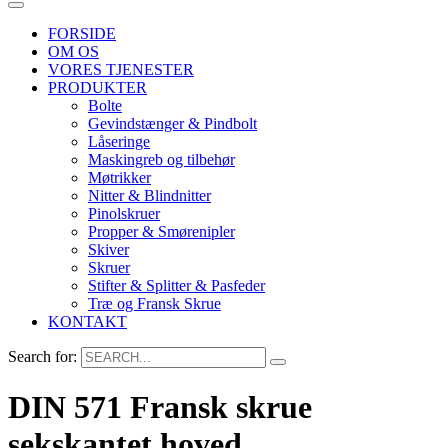
FORSIDE
OM OS
VORES TJENESTER
PRODUKTER
Bolte
Gevindstænger & Pindbolt
Låseringe
Maskingreb og tilbehør
Møtrikker
Nitter & Blindnitter
Pinolskruer
Propper & Smørenipler
Skiver
Skruer
Stifter & Splitter & Pasfeder
Træ og Fransk Skrue
KONTAKT
Search for:
DIN 571 Fransk skrue
sekskantet hoved