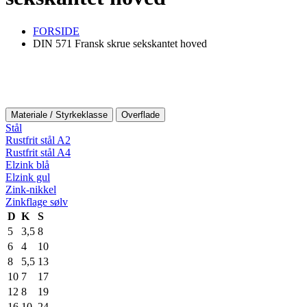
FORSIDE
DIN 571 Fransk skrue sekskantet hoved
Materiale / Styrkeklasse
Overflade
Stål
Rustfrit stål A2
Rustfrit stål A4
Elzink blå
Elzink gul
Zink-nikkel
Zinkflage sølv
D
K
S
5
3,5
8
6
4
10
8
5,5
13
10
7
17
12
8
19
16
10
24