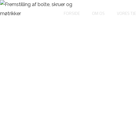
FORSIDE
OM OS
VORES TJ
DI