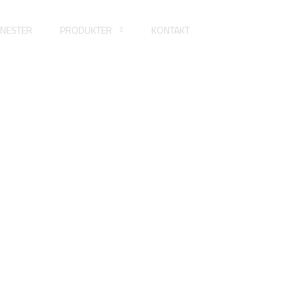
ENESTER
PRODUKTER
KONTAKT
N 2093 Tallerkensk
FORSIDE
DIN 2093 TALLERKENSKIVE