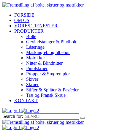
FORSIDE
OM OS
VORES TJENESTER
PRODUKTER
Bolte
Gevindstænger & Pindbolt
Låseringe
Maskingreb og tilbehør
Møtrikker
Nitter & Blindnitter
Pinolskruer
Propper & Smørenipler
Skiver
Skruer
Stifter & Splitter & Pasfeder
Træ og Fransk Skrue
KONTAKT
Search for: