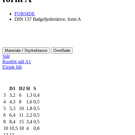
FORSIDE
DIN 137 Bølgefjederskive, form A
Materiale / Styrkeklasse
Overflade
Stål
Rustfrit stål A1
Elzink blå
D1
D2
H
S
3
3,2
6
1,3
0,4
4
4,3
8
1,6
0,5
5
5,3
10
1,8
0,5
6
6,4
11
2,2
0,5
8
8,4
15
3,4
0,5
10
10,5
18
4
0,8
12
13
–
–
–