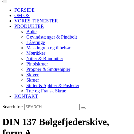
FORSIDE
OM OS
VORES TJENESTER
PRODUKTER
Bolte
Gevindstænger & Pindbolt
Låseringe
Maskingreb og tilbehør
Møtrikker
Nitter & Blindnitter
Pinolskruer
Propper & Smørenipler
Skiver
Skruer
Stifter & Splitter & Pasfeder
Træ og Fransk Skrue
KONTAKT
Search for:
DIN 137 Bølgefjederskive,
form A